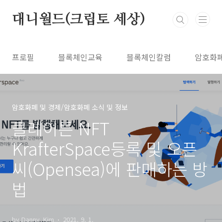
본문 바로가기
대니월드(크립토 세상)
프로필
블록체인교육
블록체인칼럼
암호화
암호화폐 및 경제/암호화폐 소식 및 정보
클레이튼 NFT
KrafterSpace등록 및 오픈
씨(Opensea)에 판매하는 방
법
by Danny_Kim
2021. 9. 1.