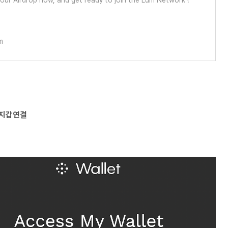
ur Airdrop now, and get ready to join the Lum Network !
m
러 지갑연결