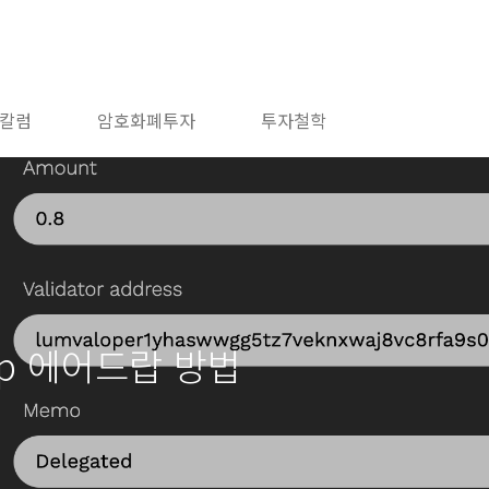
칼럼
암호화폐투자
투자철학
drop 에어드랍 방법