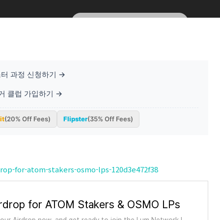
터 과정 신청하기 →
베거 클럽 가입하기 →
it
(20% Off Fees)
Flipster
(35% Off Fees)
op-for-atom-stakers-osmo-lps-120d3e472f38
rdrop for ATOM Stakers & OSMO LPs