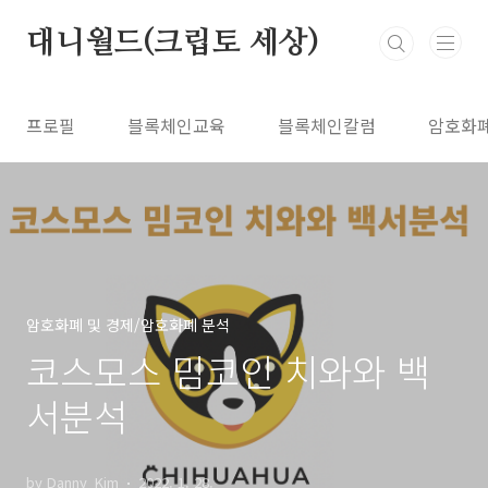
본문 바로가기
대니월드(크립토 세상)
프로필
블록체인교육
블록체인칼럼
암호화
암호화폐 및 경제/암호화폐 분석
코스모스 밈코인 치와와 백
서분석
by Danny_Kim
2022. 1. 28.