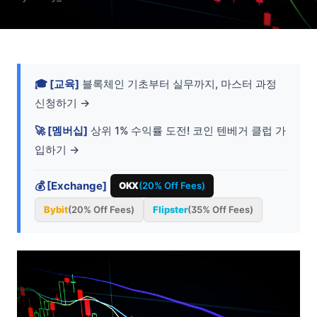
🎓 [교육]
블록체인 기초부터 실무까지, 마스터 과정
신청하기 →
🚀 [멤버십]
상위 1% 수익률 도전! 코인 텐베거 클럽 가
입하기 →
💰 [Exchange]
OKX
(20% Off Fees)
Bybit
(20% Off Fees)
Flipster
(35% Off Fees)