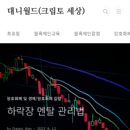
본문 바로가기
대니월드(크립토 세상)
프로필
블록체인교육
블록체인칼럼
암호화
암호화폐 및 경제/암호화폐 칼럼
하락장 멘탈 관리법
by Danny_Kim
2022. 6. 12.