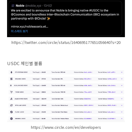
https://twitter.com/circle/status/1640695177651056640?s=20
USDC 체인별 볼륨
https://www.circle.com/en/developers