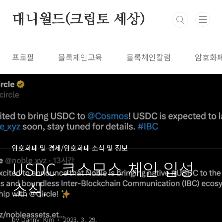
본문 바로가기
대니월드(크립토 세상)
프로필
블록체인교육
블록체인칼럼
암호화
암호화폐 및 경제/암호화폐 소식 및 정보
USDC 코스모스 체인 입성
소식.
by Danny_Kim
2023. 3. 29.