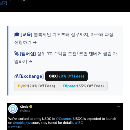
🎓 [교육]
블록체인 기초부터 실무까지, 마스터 과정
신청하기 →
🚀 [멤버십]
상위 1% 수익률 도전! 코인 텐베거 클럽 가
입하기 →
💰 [Exchange]
OKX
(20% Off Fees)
Bybit
(20% Off Fees)
Flipster
(35% Off Fees)