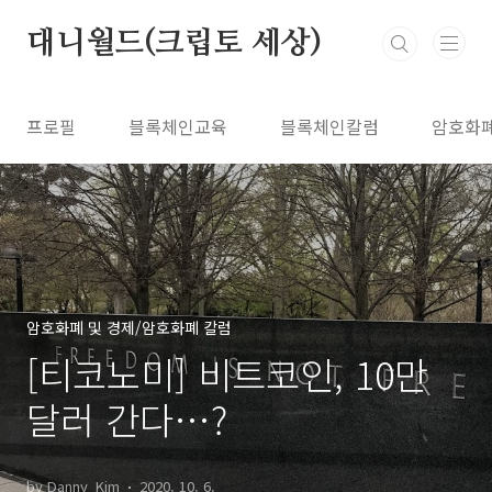
본문 바로가기
대니월드(크립토 세상)
프로필
블록체인교육
블록체인칼럼
암호화
암호화폐 및 경제/암호화폐 칼럼
[티코노미] 비트코인, 10만
달러 간다…?
by Danny_Kim
2020. 10. 6.