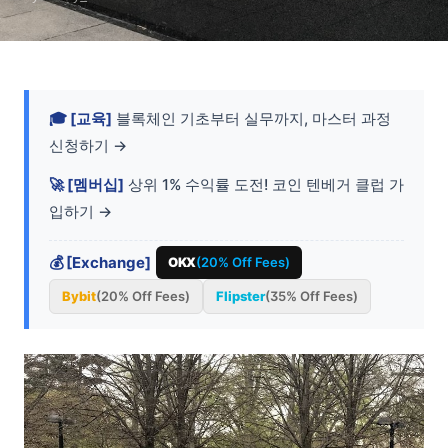
🎓 [교육]
블록체인 기초부터 실무까지, 마스터 과정
신청하기 →
🚀 [멤버십]
상위 1% 수익률 도전! 코인 텐베거 클럽 가
입하기 →
💰 [Exchange]
OKX
(20% Off Fees)
Bybit
(20% Off Fees)
Flipster
(35% Off Fees)