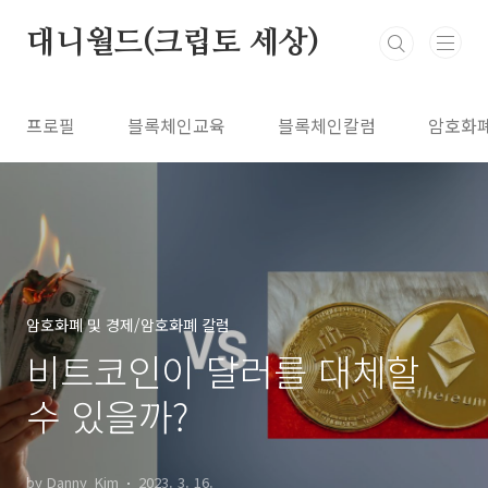
본문 바로가기
대니월드(크립토 세상)
프로필
블록체인교육
블록체인칼럼
암호화
암호화폐 및 경제/암호화폐 칼럼
비트코인이 달러를 대체할
수 있을까?
by Danny_Kim
2023. 3. 16.