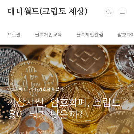
본문 바로가기
대니월드(크립토 세상)
프로필
블록체인교육
블록체인칼럼
암호화
암호화폐 및 경제/암호화폐 칼럼
가상자산, 암호화폐, 크립토
용어 뭐가 맞을까?
by Danny_Kim
2023. 1. 6.