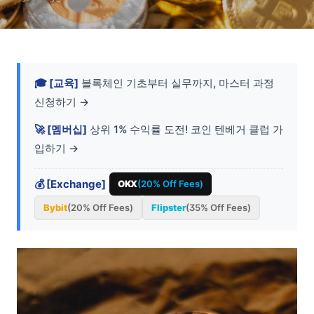
🎓 [교육]
블록체인 기초부터 실무까지, 마스터 과정
신청하기 →
🚀 [멤버십]
상위 1% 수익률 도전! 코인 텐베거 클럽 가
입하기 →
💰 [Exchange]
OKX
(20% Off Fees)
Bybit
(20% Off Fees)
Flipster
(35% Off Fees)