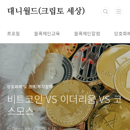
본문 바로가기
대니월드(크립토 세상)
프로필
블록체인교육
블록체인칼럼
암호화
암호화폐 및 경제/투자철학
비트코인 VS 이더리움 VS 코
스모스
by Danny_Kim
2023. 4. 11.