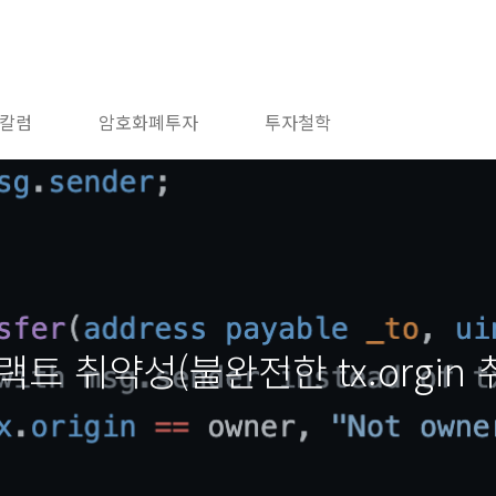
칼럼
암호화폐투자
투자철학
트 취약성(불완전한 tx.orgin 