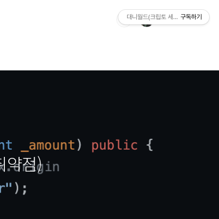
대니월드(크립토 세상)
구독하기
취약점)