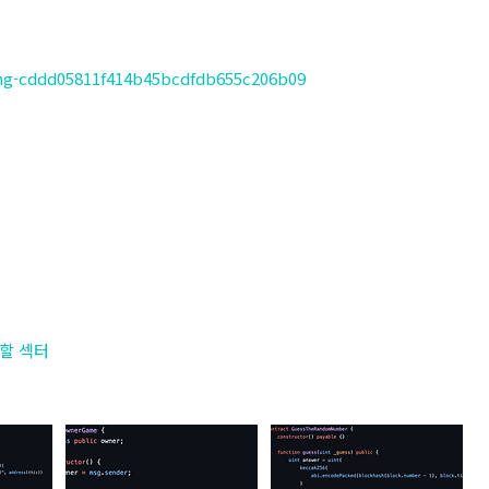
hing-cddd05811f414b45bcdfdb655c206b09
목할 섹터