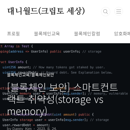
본문 바로가기
대니월드(크립토 세상)
프로필
블록체인교육
블록체인칼럼
암호화
블록체인교육/블록체인보안
[블록체인 보안] 스마트컨트
랙트 취약성(storage vs
memory)
by Danny_Kim
2023. 8. 24.