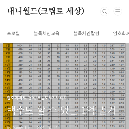
본문 바로가기
대니월드(크립토 세상)
프로필
블록체인교육
블록체인칼럼
암호화
암호화폐 및 경제/크립토투자노하우
백수도 할 수 있는 1억 벌기
by Danny_Kim
2023. 10. 19.