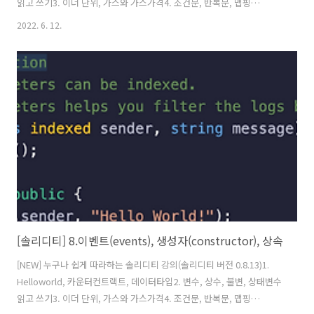
읽고 쓰기3. 이더 단위, 가스와 가스가격4. 조건문, 반복문, 맵핑
(mapping)5. 배열, 열거형(enum), 구조체(calldata,memory) 6. 데이
2022. 6. 12.
터 저장공간, 함수(view,pure 속성)7. 에러(error), 함수수정자
(modifier)8. 이벤트(events), 생성자(constructor), 상속9. 상속, 섀도
잉,super키워드 함수 속성들10. 인터페이스(interface), payable, 이
더전송,받기 관련11. Fallback, Call, Delegate(솔리디티 업그레이드 기
법)12. 함수 선택자(functio..
[솔리디티] 8.이벤트(events), 생성자(constructor), 상속
[NEW] 누구나 쉽게 따라하는 솔리디티 강의(솔리디티 버전 0.8.13)1.
Helloworld, 카운터컨트랙트, 데이터타입2. 변수, 상수, 불변, 상태변수
읽고 쓰기3. 이더 단위, 가스와 가스가격4. 조건문, 반복문, 맵핑