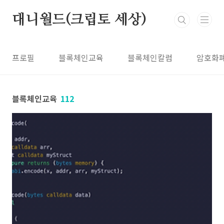
본문 바로가기
대니월드(크립토 세상)
프로필
블록체인교육
블록체인칼럼
암호화
블록체인교육
112