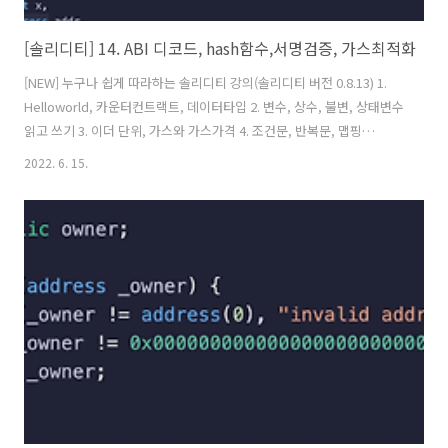
[솔리디티] 14. ABI 디코드, hash함수,서명검증, 가스최적화
[NEW] 누구나 쉽게 따라하는 솔리디티 강의(솔리디티 버전 0.8.13) 1.
Helloworld, 카운터컨트랙트, 데이터타입 2. 변수, 상수, 불변, 상태변수
읽고 쓰기 3. 이더 단위, 가스와 가스가격 4. 조건문, 반복문, 맵핑
(mapping) 5. 배열, 열거형(enum), 구조체(calldata,memory) 6. 데이
2022. 6. 15.
터 저장공간, 함수(view,pure 속성) 7. 에러(error), 함수수정자
(modifier) 8. 이벤트(events), 생성자(constructor), 상속 9. 상속, 섀
도잉,super키워드 함수 속성들 10. 인터페이스(interface), payable,
이더전송,받기 관련 11. Fallback, Call, Delegate(솔리디티 업그레이드
기법) 12. 함수 ..