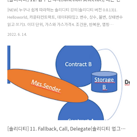
[NEW] 누구나 쉽게 따라하는 솔리디티 강의(솔리디티 버전 0.8.13)1.
Helloworld, 카운터컨트랙트, 데이터타입2. 변수, 상수, 불변, 상태변수
읽고 쓰기3. 이더 단위, 가스와 가스가격4. 조건문, 반복문, 맵핑
(mapping)5. 배열, 열거형(enum), 구조체(calldata,memory) 6. 데이
2022. 6. 14.
터 저장공간, 함수(view,pure 속성)7. 에러(error), 함수수정자
(modifier)8. 이벤트(events), 생성자(constructor), 상속9. 상속, 섀도
잉,super키워드 함수 속성들10. 인터페이스(interface), payable, 이
더전송,받기 관련11. Fallback, Call, Delegate(솔리디티 업그레이드 기
법)12. 함수 선택자(functio..
[솔리디티] 11. Fallback, Call, Delegate(솔리디티 업그레이드 기법)