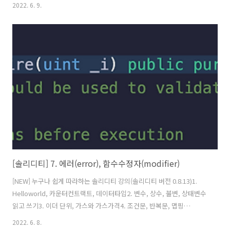
(mapping)5. 배열, 열거형(enum), 구조체(calldata,memory) 6. 데이
2022. 6. 9.
터 저장공간, 함수(view,pure 속성)7. 에러(error), 함수수정자
(modifier)8. 이벤트(events), 생성자(constructor), 상속9. 상속, 섀도
잉,super키워드 함수 속성들10. 인터페이스(interface), payable, 이
더전송,받기 관련11. Fallback, Call, Delegate(솔리디티 업그레이드 기
법)12. 함수 선택자(functio..
[솔리디티] 7. 에러(error), 함수수정자(modifier)
[NEW] 누구나 쉽게 따라하는 솔리디티 강의(솔리디티 버전 0.8.13)1.
Helloworld, 카운터컨트랙트, 데이터타입2. 변수, 상수, 불변, 상태변수
읽고 쓰기3. 이더 단위, 가스와 가스가격4. 조건문, 반복문, 맵핑
(mapping)5. 배열, 열거형(enum), 구조체(calldata,memory) 6. 데이
2022. 6. 8.