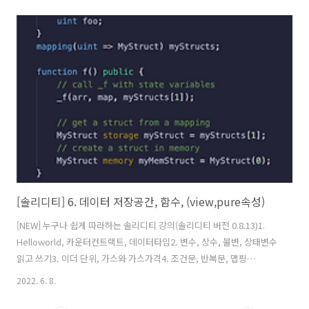
터 저장공간, 함수(view,pure 속성)7. 에러(error), 함수수정자
(modifier)8. 이벤트(events), 생성자(constructor), 상속9. 상속, 섀도
잉,super키워드 함수 속성들10. 인터페이스(interface), payable, 이
더전송,받기 관련11. Fallback, Call, Delegate(솔리디티 업그레이드 기
법)12. 함수 선택자(functio..
[솔리디티] 6. 데이터 저장공간, 함수, (view,pure속성)
[NEW] 누구나 쉽게 따라하는 솔리디티 강의(솔리디티 버전 0.8.13)1.
Helloworld, 카운터컨트랙트, 데이터타입2. 변수, 상수, 불변, 상태변수
읽고 쓰기3. 이더 단위, 가스와 가스가격4. 조건문, 반복문, 맵핑
(mapping)5. 배열, 열거형(enum), 구조체(calldata,memory) 6. 데이
2022. 6. 8.
터 저장공간, 함수(view,pure 속성)7. 에러(error), 함수수정자
(modifier)8. 이벤트(events), 생성자(constructor), 상속9. 상속, 섀도