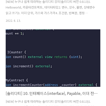
[NEW] 누구나 쉽게 따라하는 솔리디티 강의(솔리디티 버전 0.8.13)1.
Helloworld, 카운터컨트랙트, 데이터타입2. 변수, 상수, 불변, 상태변수
읽고 쓰기3. 이더 단위, 가스와 가스가격4. 조건문, 반복문, 맵핑
(mapping)5. 배열, 열거형(enum), 구조체(calldata,memory) 6. 데이
2022. 6. 13.
터 저장공간, 함수(view,pure 속성)7. 에러(error), 함수수정자
(modifier)8. 이벤트(events), 생성자(constructor), 상속9. 상속, 섀도
잉,super키워드 함수 속성들10. 인터페이스(interface), payable, 이
더전송,받기 관련11. Fallback, Call, Delegate(솔리디티 업그레이드 기
법)12. 함수 선택자(functio..
[솔리디티] 10. 인터페이스(interface), Payable, 이더 전송,받기 관련
[NEW] 누구나 쉽게 따라하는 솔리디티 강의(솔리디티 버전 0.8.13)1.