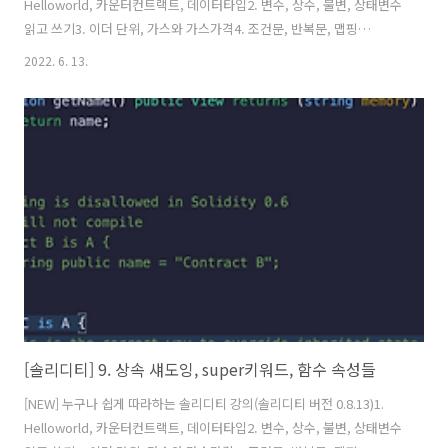
Helloworld, 카운터컨트랙트, 데이터타입2. 변수, 상수, 불변, 상태변수
읽고 쓰기3. 이더 단위, 가스와 가스가격4. 조건문, 반복문, 맵핑
(mapping)5. 배열, 열거형(enum), 구조체(calldata,memory) 6. 데이
2022. 6. 13.
터 저장공간, 함수(view,pure 속성)7. 에러(error), 함수수정자
(modifier)8. 이벤트(events), 생성자(constructor), 상속9. 상속, 섀도
잉,super키워드 함수 속성들10. 인터페이스(interface), payable, 이
더전송,받기 관련11. Fallback, Call, Delegate(솔리디티 업그레이드 기
법)12. 함수 선택자(functio..
[솔리디티] 9. 상속 섀도잉, super키워드, 함수 속성들
[NEW] 누구나 쉽게 따라하는 솔리디티 강의(솔리디티 버전 0.8.13)1.
Helloworld, 카운터컨트랙트, 데이터타입2. 변수, 상수, 불변, 상태변수