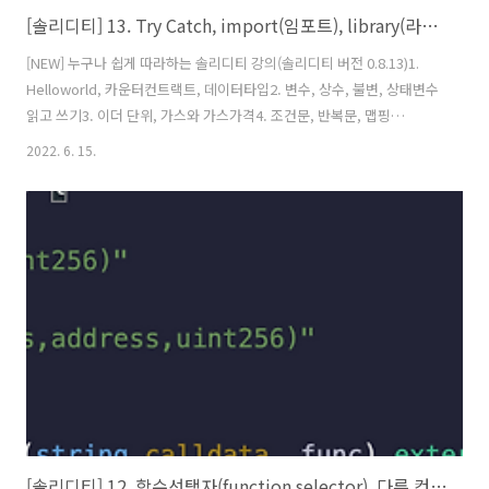
[솔리디티] 13. Try Catch, import(임포트), library(라이브러리)
[NEW] 누구나 쉽게 따라하는 솔리디티 강의(솔리디티 버전 0.8.13)1.
Helloworld, 카운터컨트랙트, 데이터타입2. 변수, 상수, 불변, 상태변수
읽고 쓰기3. 이더 단위, 가스와 가스가격4. 조건문, 반복문, 맵핑
(mapping)5. 배열, 열거형(enum), 구조체(calldata,memory) 6. 데이
2022. 6. 15.
터 저장공간, 함수(view,pure 속성)7. 에러(error), 함수수정자
(modifier)8. 이벤트(events), 생성자(constructor), 상속9. 상속, 섀도
잉,super키워드 함수 속성들10. 인터페이스(interface), payable, 이
더전송,받기 관련11. Fallback, Call, Delegate(솔리디티 업그레이드 기
법)12. 함수 선택자(functio..
[솔리디티] 12. 함수선택자(function selector), 다른 컨트랙트 사용, 생성