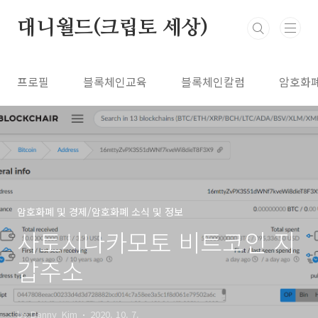
본문 바로가기
대니월드(크립토 세상)
프로필
블록체인교육
블록체인칼럼
암호화
암호화폐 및 경제/암호화폐 소식 및 정보
사토시나카모토 비트코인 지
갑주소
by Danny_Kim
2020. 10. 7.