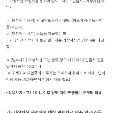
-
가상자산 사업자를 통하여 양도
ㆍ
대여
ㆍ
인출시
:
가상자산 사
업자
ㅇ
(
원천징수 금액
)
Min
[
양도가액
×10%,
(
양도가액
-
취득가액
등
)×20%
]
ㅇ
(
원천징수 시기
)
소득을 지급하는 때
-
가상자산 사업자가 보관
·
관리
하는
가상자산을 인출
하는 때 포
함
ㅇ
(
납부시기
)
가상자산 또는 원화
(
양도
·
대여 대가
)
인출시
인출
일
의
다음 달
10
일까지
※
조세조약 체결국의 거주자는 조세조약에 따라 비과세
ㆍ
면제
적용 가능
(
비과세
·
면제 신청서 제출 필요
)
<
적용시기
>
’21.10.1.
이후 양도
·
대여
·
인출하는 분부터 적용
③
가상자산 사업자에 대한 과세자료 제출 의무
(
소득