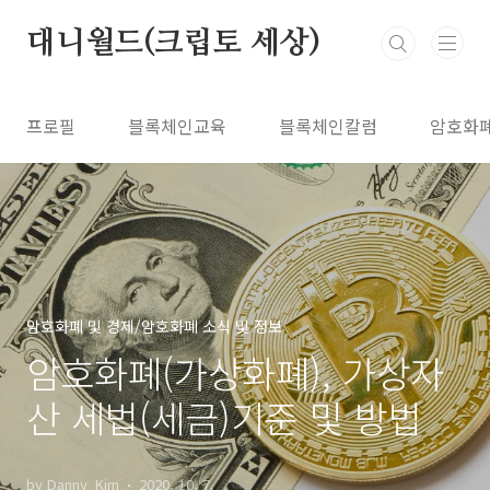
본문 바로가기
대니월드(크립토 세상)
프로필
블록체인교육
블록체인칼럼
암호화
암호화폐 및 경제/암호화폐 소식 및 정보
암호화폐(가상화폐), 가상자
산 세법(세금)기준 및 방법
by Danny_Kim
2020. 10. 7.