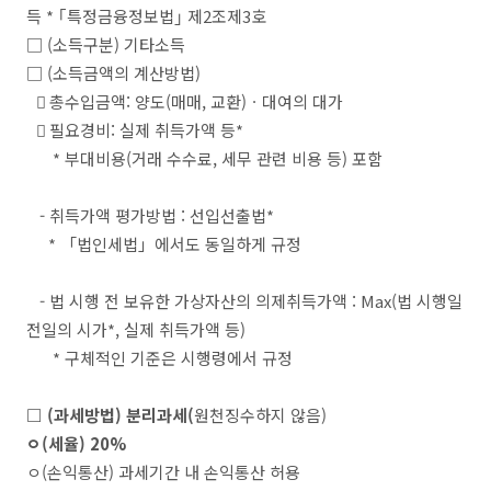
득
*
｢
특정금융정보법
｣
제
2
조제
3
호
□
(
소득구분
)
기타소득
□
(
소득금액의 계산방법
)

총수입금액
:
양도
(
매매
,
교환
)
ㆍ
대여의 대가

필요경비
:
실제 취득가액 등
*
*
부대비용
(
거래 수수료
,
세무 관련 비용 등
)
포함
-
취득가액 평가방법
:
선입선출법
*
*
「
법인세법
」
에서도 동일하게 규정
-
법 시행 전 보유한 가상자산의
의제취득가액
:
Max
(
법 시행일
전일의 시가
*
,
실제 취득가액
등
)
*
구체적인 기준은 시행령에서 규정
□
(
과세방법
)
분리과세
(
원천징수하지 않음
)
ㅇ
(
세율
) 20%
ㅇ
(
손익통산
)
과세기간 내 손익통산 허용