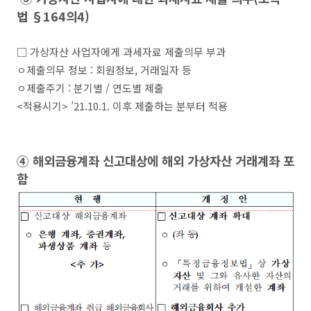
법
§164
의
4)
□
가상자산 사업자에게
과세자료 제출의무 부과
ㅇ
제출의무 정보
:
회원정보
,
거래일자 등
ㅇ
제출주기
:
분기별
/
연도별 제출
<
적용시기
>
’21.10.1.
이후 제출하는 분부터 적용
④
해외금융계좌 신고대상에 해외 가상자산 거래계좌 포
함