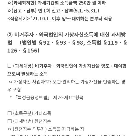
ㅇ
(
과세최저한
)
과세기간별 소득금액
250
만 원 이하
ㅇ
(
신고
‧
납부
)
연
1
회 신고
‧
납부
(5.1.~5.31.)
<
적용시기
>
’21.10.1.
이후 양도
·
대여하는 분부터 적용
②
비거주자
ㆍ
외국법인의 가상자산소득에 대한 과세방
법
(
법인법
§92
ㆍ
§93
ㆍ
§98,
소득법
§119
ㆍ
§
126
ㆍ
§156)
□
(
과세대상
)
비거주자
ㆍ
외국법인이
가상자산을 양도
ㆍ
대여
함
으로써 발생하는 소득
ㅇ
가상자산 사업자
*
가 보관
·
관리
하는
가상자산을 인출
하는 경
우 포함
*
「
특정금융정보법
」
제
2
조제
1
호항목
□
(
소득구분
)
기타소득
□
(
과세방법
)
원천징수
ㅇ
(
원천징수 의무자
)
소득을 지급하는 자