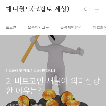
본문 바로가기
대니월드(크립토 세상)
프로필
블록체인교육
블록체인칼럼
암호화
암호화폐 및 경제/암호화폐투자백서
2. 비트코인 채굴이 의미심장
한 이유는?
by Danny_Kim
2020. 10. 8.