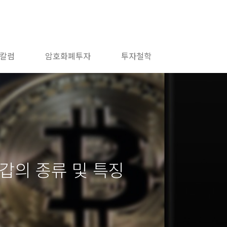
칼럼
암호화폐투자
투자철학
지갑의 종류 및 특징