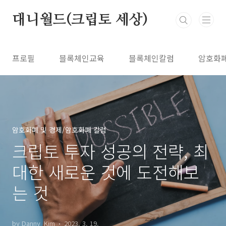
본문 바로가기
대니월드(크립토 세상)
프로필
블록체인교육
블록체인칼럼
암호화
암호화폐 및 경제/암호화폐 칼럼
크립토 투자 성공의 전략, 최
대한 새로운 것에 도전해보
는 것
by Danny_Kim
2023. 3. 19.