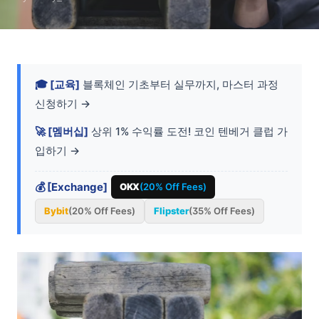
🎓 [교육]
블록체인 기초부터 실무까지, 마스터 과정
신청하기 →
🚀 [멤버십]
상위 1% 수익률 도전! 코인 텐베거 클럽 가
입하기 →
💰 [Exchange]
OKX
(20% Off Fees)
Bybit
(20% Off Fees)
Flipster
(35% Off Fees)