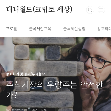
본문 바로가기
대니월드(크립토 세상)
프로필
블록체인교육
블록체인칼럼
암호화
암호화폐 및 경제/투자철학
주식시장의 우량주는 안전한
가?
by Danny_Kim
2023. 4. 9.