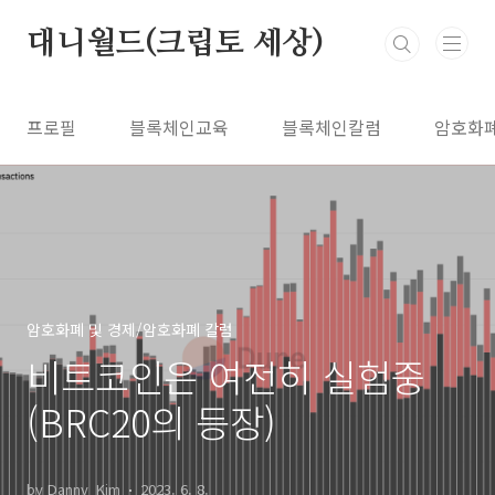
본문 바로가기
대니월드(크립토 세상)
프로필
블록체인교육
블록체인칼럼
암호화
암호화폐 및 경제/암호화폐 칼럼
비트코인은 여전히 실험중
(BRC20의 등장)
by Danny_Kim
2023. 6. 8.