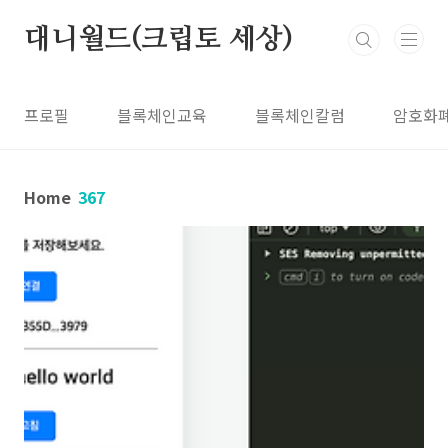
본문 바로가기
대니월드(크립토 세상)
프로필
블록체인교육
블록체인칼럼
암호화
Home
367