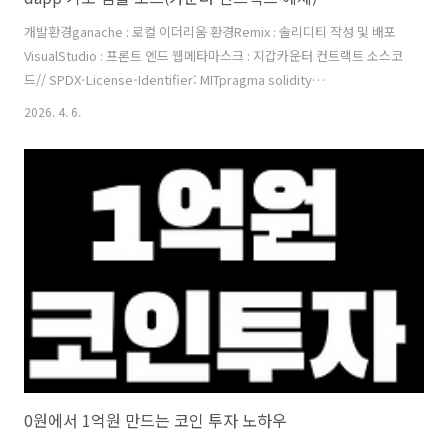
개발환경ganache : 로컬 이더리움 환경Remix : 솔리디티 작성 및 배포
VisualStudio : 프론트 엔드 웹메타마스크 : 지갑카운터 컨트랙트 소스코
드// SPDX-License-Identifier: MITpragma solidity
^0.8.20;contract Counter { uint256 public count; function
2026. 4. 6.
increment() public { count += 1; } function getCount() public
view returns (uint256) { return count; }} 3. 카운터 DApp 웹 소스 코
드Counter DAppCount: -지갑 연결조회+1 증가 4. 결과화면- Remix -
웹..
0원에서 1억원 만드는 코인 투자 노하우