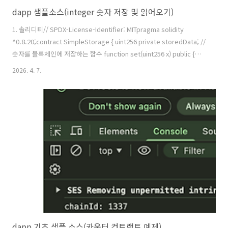
dapp 샘플소스(integer 숫자 저장 및 읽어오기)
1. 솔리디티// SPDX-License-Identifier: MITpragma solidity
^0.8.20;contract SimpleStorage { uint256 private storedData; //
숫자를 블록체인에 저장하는 함수 function set(uint256 x) public {
storedData = x; } // 저장된 숫자를 읽어오는 함수 function get()
2026. 4. 7.
public view returns (uint256) { return storedData; }} 2. 웹소스
Simple Storage dApp 지갑 연결 블록체인에 저장 값 불러오기 현재
저..
dapp 기초 샘플 소스(카운터 컨트랙트 예제)