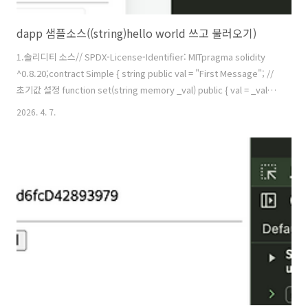
dapp 샘플소스((string)hello world 쓰고 불러오기)
1.솔리디티 소스// SPDX-License-Identifier: MITpragma solidity
^0.8.20;contract Simple { string public val = "First Message"; //
초기값 설정 function set(string memory _val) public { val = _val; }
function get() public view returns (string memory) { return val;
2026. 4. 7.
}} 2. 웹 소스 Simple dApp 블록체인에 메시지를 저장해보세요. 1. 지갑
연결 연결된 계정: 없음 현재 메시지: ... 값 새로고침 ..