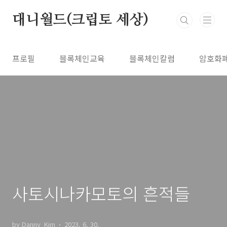
본문 바로가기
대니월드(크립토 세상)
프로필
블록체인교육
블록체인칼럼
암호화
사토시나카모토의 흔적들
by Danny_Kim
2023. 6. 30.