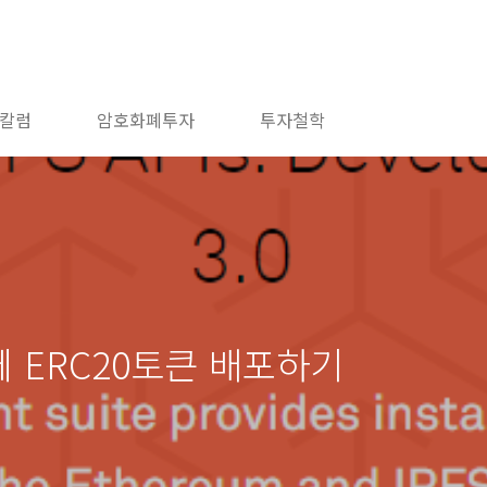
칼럼
암호화폐투자
투자철학
넷에 ERC20토큰 배포하기