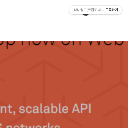
대니월드(크립토 세상)
구독하기