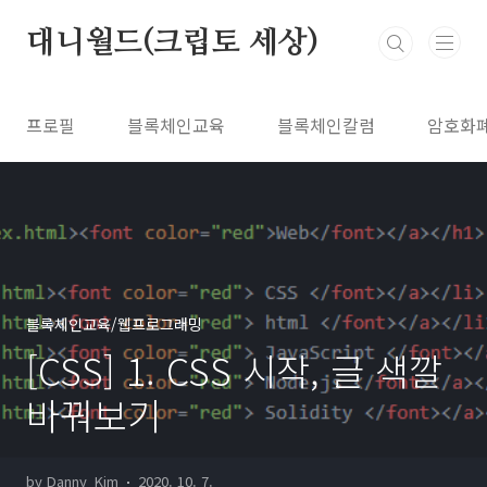
본문 바로가기
대니월드(크립토 세상)
프로필
블록체인교육
블록체인칼럼
암호화
블록체인교육/웹프로그래밍
[CSS] 1. CSS 시작, 글 색깔
바꿔보기
by Danny_Kim
2020. 10. 7.