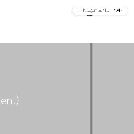
대니월드(크립토 세상)
구독하기
ent)