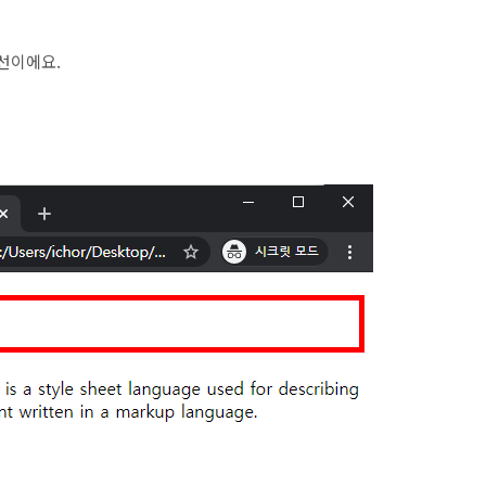
단선이에요.
.