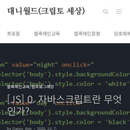
본문 바로가기
대니월드(크립토 세상)
프로필
블록체인교육
블록체인칼럼
암호화
블록체인교육/웹프로그래밍
[JS] 0. 자바스크립트란 무엇
인가?
by Danny_Kim
2020. 10. 7.