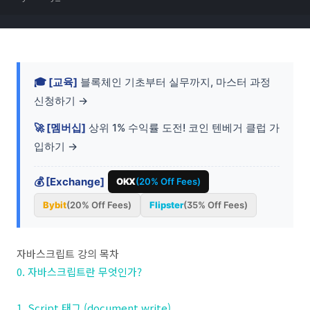
🎓 [교육]
블록체인 기초부터 실무까지, 마스터 과정
신청하기 →
🚀 [멤버십]
상위 1% 수익률 도전! 코인 텐베거 클럽 가
입하기 →
💰 [Exchange]
OKX
(20% Off Fees)
Bybit
(20% Off Fees)
Flipster
(35% Off Fees)
자바스크립트 강의 목차
0. 자바스크립트란 무엇인가?
1. Script 태그 (document.write)