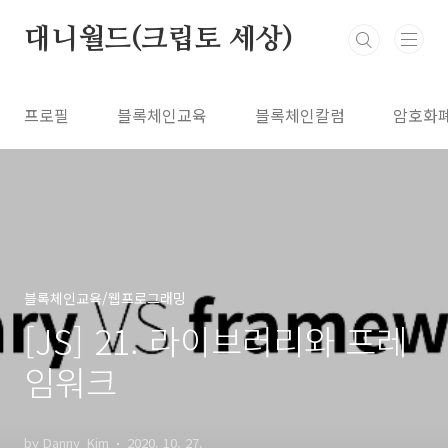
본문 바로가기
대니월드(크립토 세상)
프로필
블록체인교육
블록체인칼럼
암호화
블록체인교육/웹프로그래밍
[JS] 21. 라이브러리와 프레
임워크
by Danny_Kim
2020. 10. 27.