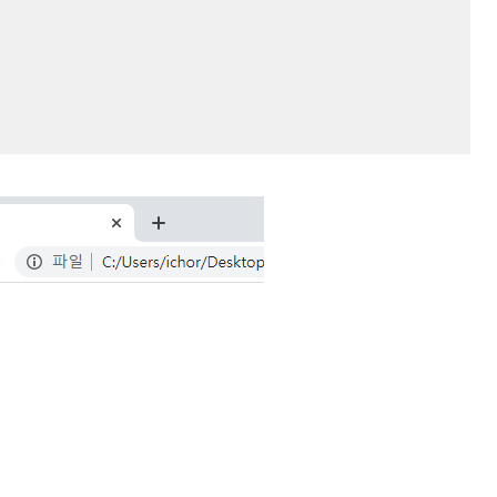







