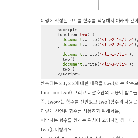
이렇게 작성된 코드를 함수를 적용해서 아래와 같이
<
script
>
function
two
(
)
{

document
.write(
'<li>2-1</li>'
);
document
.write(
'<li>2-2</li>'
);
      }

document
.write(
'<li>1</li>'
);

        two();

document
.write(
'<li>3</li>'
);

        two();

</
script
>
반복되는 2-1, 2-2에 대한 내용을 two()라는 함
function two() 그리고 대괄호안의 내용이 함
즉, two라는 함수를 선언했고 two()함수의 내용은 
이렇게 선언된 함수를 사용하기 위해서는,
해당하는 함수를 원하는 위치에 코딩하면 됩니다.
two(); 이렇게요