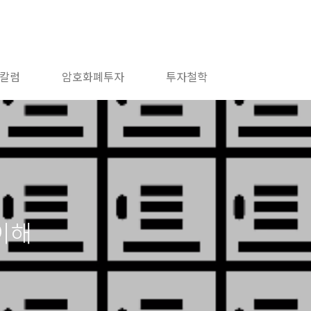
칼럼
암호화폐투자
투자철학
 이해