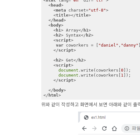
<
html
lang
=
"en"
dir
=
"ltr"
>
<
head
>
<
meta
charset
=
"utf-8"
>
<
title
>
</
title
>
</
head
>
<
body
>
<
h1
>
 Array
</
h1
>
<
h2
>
 Syntax
</
h2
>
<
script
>
var
 coworkers = [
"daniel"
,
"danny"
]
</
script
>
<
h2
>
 Get
</
h2
>
<
script
>
document
.write(coworkers[
0
]);

document
.write(coworkers[
1
]);

</
script
>
</
body
>
</
html
>
위와 같이 작성하고 화면에서 보면 아래와 같이 출