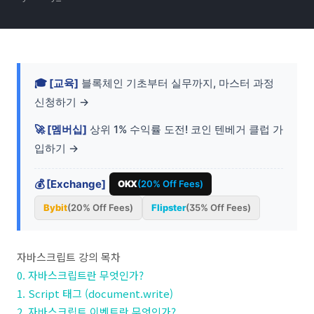
🎓 [교육]
블록체인 기초부터 실무까지, 마스터 과정
신청하기 →
🚀 [멤버십]
상위 1% 수익률 도전! 코인 텐베거 클럽 가
입하기 →
💰 [Exchange]
OKX
(20% Off Fees)
Bybit
(20% Off Fees)
Flipster
(35% Off Fees)
자바스크립트 강의 목차
0. 자바스크립트란 무엇인가?
1. Script 태그 (document.write)
2. 자바스크립트 이벤트란 무엇인가?