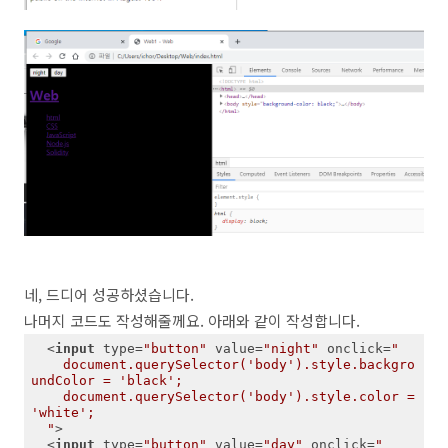
네, 드디어 성공하셨습니다.
나머지 코드도 작성해줄께요. 아래와 같이 작성합니다.
<
input
type
=
"button"
value
=
"night"
onclick
=
"

    document.querySelector('body').style.backgro
undColor = 'black';

    document.querySelector('body').style.color = 
'white';

  "
>
<
input
type
=
"button"
value
=
"day"
onclick
=
"
