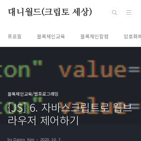
본문 바로가기
대니월드(크립토 세상)
프로필
블록체인교육
블록체인칼럼
암호화
블록체인교육/웹프로그래밍
{JS] 6. 자바스크립트로 웹브
라우저 제어하기
by Danny_Kim
2020. 10. 7.